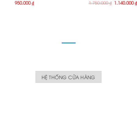
950.000
₫
1.750.000
₫
1.140.000
ĐỊA CHỈ
ng sản xuất - bán lẻ sản phẩm đồ gỗ, trang trí nội thất c
m mê, yêu thích nghề thiết kế nội thất và Thiết kế nội thấ
HỆ THỐNG CỬA HÀNG
CM. Tel: 0965 56 30 40 / 0938 100 668
ình Chánh, Tp. HCM. Tel: 0908 848 578