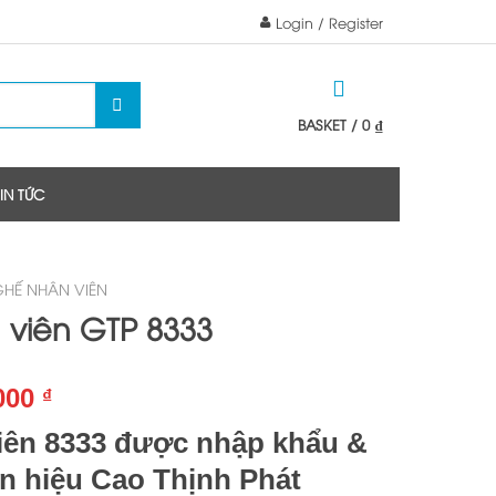
Login / Register
BASKET /
0
₫
TIN TỨC
GHẾ NHÂN VIÊN
viên GTP 8333
.000
₫
iên 8333 được nhập khẩu &
n hiệu Cao Thịnh Phát