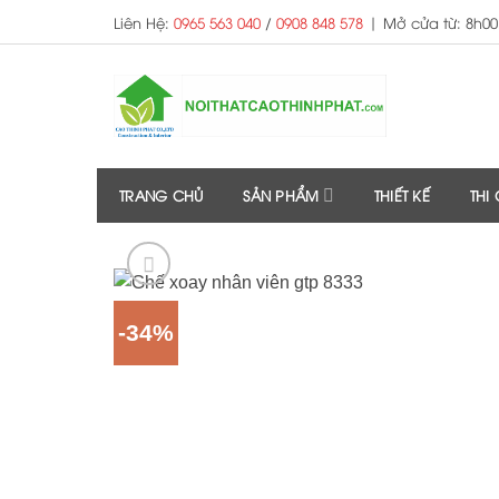
Skip
Liên Hệ:
0965 563 040
/
0908 848 578
|
Mở cửa từ: 8h00
to
content
TRANG CHỦ
SẢN PHẨM
THIẾT KẾ
THI
-34%