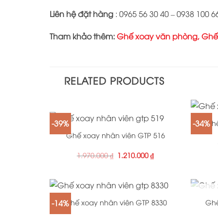
Liên hệ đặt hàng
: 0965 56 30 40 – 0938 100 6
Tham khảo thêm:
Ghế xoay văn phòng
,
Ghế
RELATED PRODUCTS
+
+
-39%
-34%
Ghế
Ghế xoay nhân viên GTP 516
1.970.000
₫
1.210.000
₫
+
+
-14%
Ghế xoay nhân viên GTP 8330
Ghế