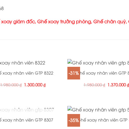
68
 xoay giám đốc
,
Ghế xoay trưởng phòng
,
Ghế chân quỳ
,
+
-31%
 xoay nhân viên GTP 8322
Ghế xoay nhân viên GTP 
1.980.000
₫
1.300.000
₫
1.980.000
₫
1.370.000
+
OUT OF STOCK
-35%
 xoay nhân viên GTP 8307
Ghế xoay nhân viên GTP 