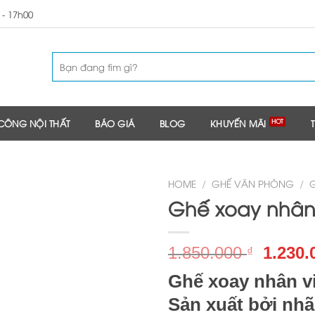
 - 17h00
 CÔNG NỘI THẤT
BÁO GIÁ
BLOG
KHUYẾN MÃI
HOME
/
GHẾ VĂN PHÒNG
/
Ghế xoay nhân 
1.850.000
1.230
₫
Ghế xoay nhân v
Sản xuất bởi nhã