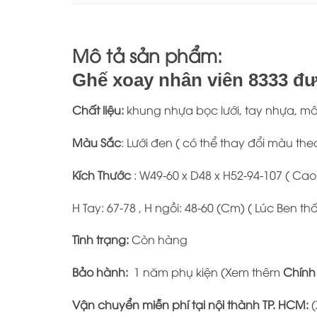
Mô tả sản phẩm:
Ghế xoay nhân viên 8333 đư
Chất liệu:
khung nhựa bọc lưới, tay nhựa, m
Màu Sắc
: Lưới đen ( có thể thay đổi màu th
Kích Thước
: W49-60 x D48 x H52-94-107 ( Ca
H Tay: 67-78 , H ngồi: 48-60 (Cm) ( Lúc Ben t
Tình trạng:
Còn hàng
Bảo hành:
1 năm phụ kiện (Xem thêm
Chính
Vận chuyển miễn phí tại nội thành TP. HCM:
(