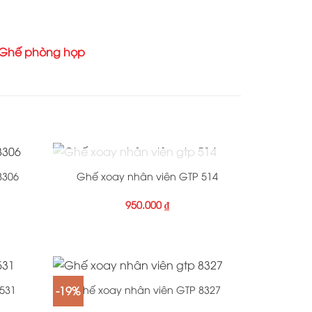
Ghế phòng họp
+
OUT OF STOCK
8306
Ghế xoay nhân viên GTP 514
₫
950.000
₫
+
-19%
531
Ghế xoay nhân viên GTP 8327