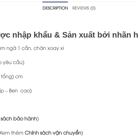
DESCRIPTION
REVIEWS (0)
ợc nhập khẩu & Sản xuất bởi nhãn h
âm ngã 1 cần, chân xoay xi
eo yêu cầu)
o tổng) cm
hấp – Ben cao)
 sách bảo hành
)
Xem thêm
Chính sách vận chuyển
)