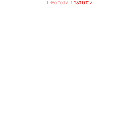
1.450.000
₫
1.250.000
₫
Nội thất Cao Thịnh Phát xưở
Nơi hội tụ những KTS tài năng đa
TP. HCM: 40/62/37 Nguyễn Khoái, P. 2, Q. 4, Tp. H
Xưởng sản xuất: C10/29A Quốc lộ 1A, Tân Kiên, B