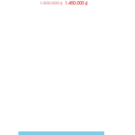
₫
1.800.000
₫
1.450.000
₫
ó hệ thống rộng khắp cả nước
t chung cư kiến tạo Ngôi nhà đẹp.