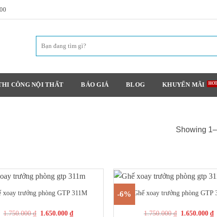
h00
THI CÔNG NỘI THẤT
BÁO GIÁ
BLOG
KHUYẾN MÃI
Showing 1–1
+
 xoay trưởng phòng GTP 311M
Ghế xoay trưởng phòng GTP 
-6%
1.750.000
₫
1.650.000
₫
1.750.000
₫
1.650.000
₫