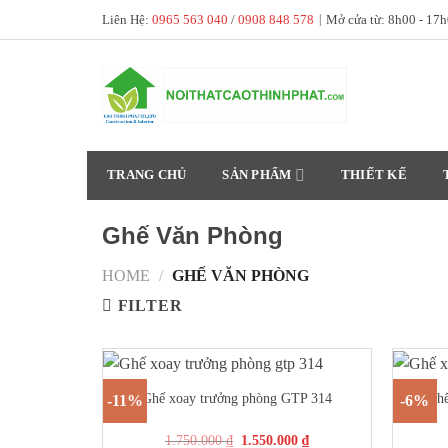
Skip
Liên Hệ:
0965 563 040
/
0908 848 578
|
Mở cửa từ: 8h00 - 17
to
content
TRANG CHỦ
SẢN PHẨM
THIẾT KẾ
Ghế Văn Phòng
HOME
/
GHẾ VĂN PHÒNG
FILTER
+
+
Ghế xoay trưởng phòng GTP 314
Ghế
-11%
-6%
1.750.000
₫
1.550.000
₫