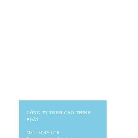
hống rộng khắp cả nước
g cư kiến tạo Ngôi nhà đẹp.
CÔNG TY TNHH CAO THỊNH
PHÁT
MST: 0314261718