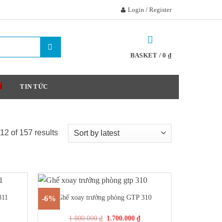
Login / Register
BASKET /
0
₫
TIN TỨC
2 of 157 results
+
311
Ghế xoay trưởng phòng GTP 310
-6%
1.800.000
₫
1.700.000
₫