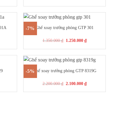
+
301A
Ghế xoay trưởng phòng GTP 301
-7%
1.350.000
₫
1.250.000
₫
+
29
Ghế xoay trưởng phòng GTP 8319G
-5%
2.200.000
₫
2.100.000
₫