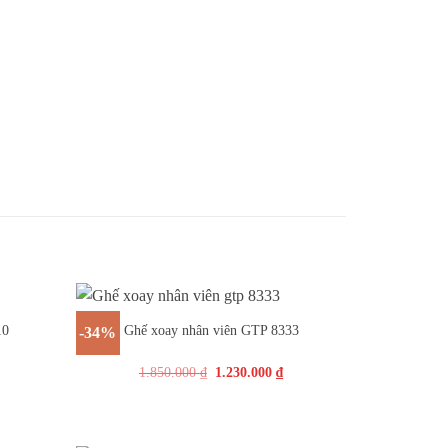
+
10
Ghế xoay nhân viên GTP 8333
-34%
1.850.000
₫
1.230.000
₫