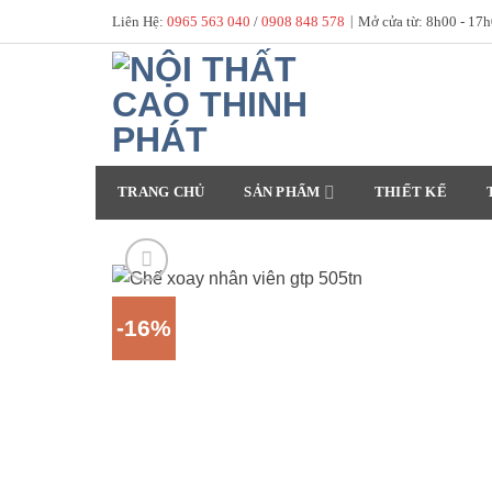
Skip
Liên Hệ:
0965 563 040
/
0908 848 578
|
Mở cửa từ: 8h00 - 17
to
content
TRANG CHỦ
SẢN PHẨM
THIẾT KẾ
-16%