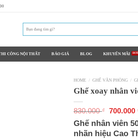
h00
THI CÔNG NỘI THẤT
BÁO GIÁ
BLOG
KHUYẾN MÃI
HOME
/
GHẾ VĂN PHÒNG
/
G
Ghế xoay nhân v
830.000
700.000
₫
Ghế nhân viên 5
nhãn hiệu Cao T