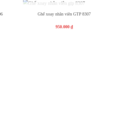
+
OUT OF STOCK
06
Ghế xoay nhân viên GTP 8307
950.000
₫
hống rộng khắp cả nước
g cư kiến tạo Ngôi nhà đẹp.