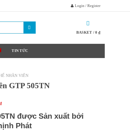
Login / Register
BASKET /
0
₫
TIN TỨC
HẾ NHÂN VIÊN
iên GTP 505TN
₫
05TN được Sản xuất bởi
hịnh Phát