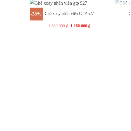
+
+
Ghế xoay nhân viên GTP 527
G
-38%
1.880.000
₫
1.160.000
₫
Nội thất Cao Thịnh Ph
Nơi hội tụ những KTS tài n
TP. HCM: 40/62/37 Nguyễn Khoái, P. 2, Q. 4, Tp. HCM
Xưởng sản xuất: C10/29A Quốc lộ 1A, Tân Kiên, Bình