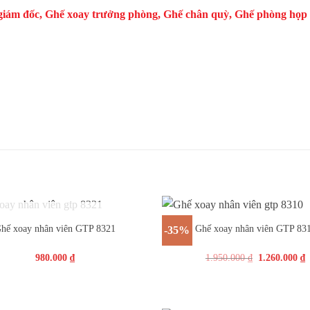
giám đốc
,
Ghế xoay trưởng phòng
,
Ghế chân quỳ
,
Ghế phòng họp
+
OUT OF STOCK
hế xoay nhân viên GTP 8321
Ghế xoay nhân viên GTP 83
-35%
980.000
₫
1.950.000
₫
1.260.000
₫