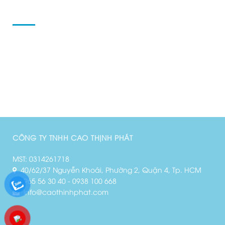
TÀI KHOẢN CỦA TÔI
Tài khoản của tôi
Danh sách yêu thích
Đại lý
Khuyến mãi
CÔNG TY TNHH CAO THỊNH PHÁT
MST: 0314261718
40/62/37 Nguyễn Khoái, Phường 2, Quận 4, Tp. HCM
0965 56 30 40
-
0938 100 668
info@caothinhphat.com