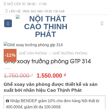
Skip
MỞ CỬA TỪ: 08:00 - 17:00
to
LIÊN HỆ: 0965 563 040/ 0938 100 668
content
HOME
/
GHẾ VĂN PHÒNG
/
GHẾ TRƯỞNG PHÒNG
-11%
Ghế xoay trưởng phòng GTP 314
1.750.000
1.550.000
₫
₫
Ghế xoay văn phòng được thiết kế và sản
xuất bởi nhãn hiệu Cao Thịnh Phát
Nhập BENDEP giảm 10% cho đơn hàng Nội thất từ
400.000đ, giảm tối đa 100.000đ.