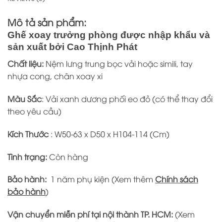
Mô tả sản phẩm:
Ghế xoay trưởng phòng được nhập khẩu và
sản xuất bởi Cao Thịnh Phát
Chất liệu:
Nệm lưng trung bọc vải hoặc simili, tay
nhựa cong, chân xoay xi
Màu Sắc
: Vải xanh dương phối eo đỏ (có thể thay đổi
theo yêu cầu)
Kích Thước
: W50-63 x D50 x H104-114 (Cm)
Tình trạng:
Còn hàng
Bảo hành:
1 năm phụ kiện (Xem thêm
Chính sách
bảo hành
)
Vận chuyển miễn phí tại nội thành TP. HCM:
(Xem