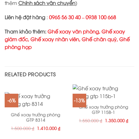
thêm
Chính sách vận chuyển
)
Liên hệ đặt hàng
:
0965 56 30 40 – 0938 100 668
Tham khảo thêm:
Ghế xoay văn phòng
,
Ghế xoay
giám đốc
,
Ghế xoay nhân viên
,
Ghế chân quỳ
,
Ghế
phòng họp
RELATED PRODUCTS
-6%
-13%
Ghế xoay trưởng phòng
GTP 115B-1
Ghế xoay trưởng phòng
GTP 8314
1.550.000
₫
1.350.000
₫
1.500.000
₫
1.410.000
₫