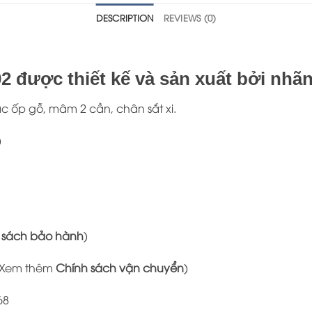
DESCRIPTION
REVIEWS (0)
 được thiết kế và sản xuất bởi nhãn
ạc ốp gỗ, mâm 2 cần, chân sắt xi.
)
 sách bảo hành
)
Xem thêm
Chính sách vận chuyển
)
68