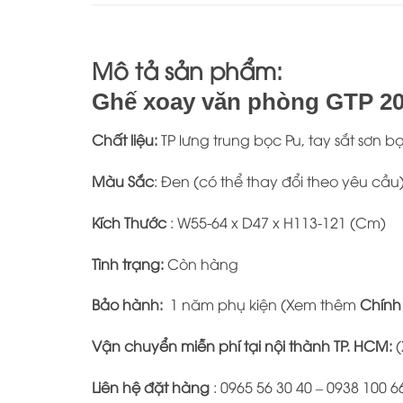
Mô tả sản phẩm:
Ghế xoay văn phòng GTP 202
Chất liệu:
TP lưng trung bọc Pu, tay sắt sơn b
Màu Sắc
: Đen (có thể thay đổi theo yêu cầu
Kích Thước
: W55-64 x D47 x H113-121 (Cm)
Tình trạng:
Còn hàng
Bảo hành:
1 năm phụ kiện (Xem thêm
Chính
Vận chuyển miễn phí tại nội thành TP. HCM:
(
Liên hệ đặt hàng
: 0965 56 30 40 – 0938 100 6