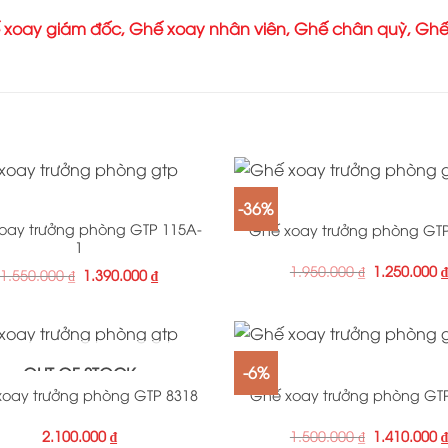
 xoay giám đốc
,
Ghế xoay nhân viên
,
Ghế chân quỳ
,
Ghế
+
-36%
oay trưởng phòng GTP 115A-
Ghế xoay trưởng phòng GT
1
1.950.000
₫
1.250.000
1.550.000
₫
1.390.000
₫
+
-6%
OUT OF STOCK
oay trưởng phòng GTP 8318
Ghế xoay trưởng phòng GT
2.100.000
₫
1.500.000
₫
1.410.000