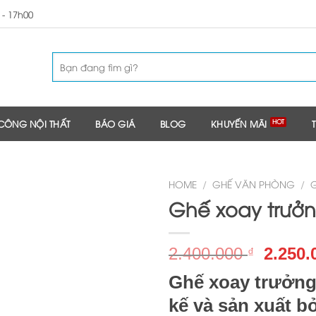
 - 17h00
 CÔNG NỘI THẤT
BÁO GIÁ
BLOG
KHUYẾN MÃI
HOME
/
GHẾ VĂN PHÒNG
/
Ghế xoay trưở
2.400.000
2.250
₫
Ghế xoay trưởng
kế và sản xuất b