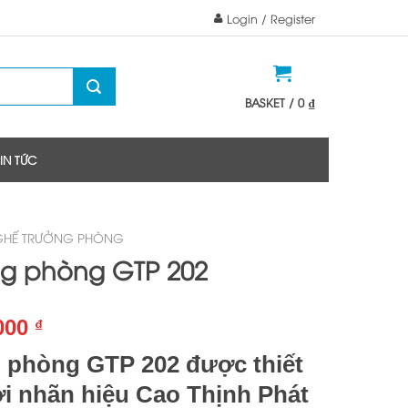
Login / Register
BASKET /
0
₫
TIN TỨC
GHẾ TRƯỞNG PHÒNG
ng phòng GTP 202
.000
₫
 phòng GTP 202 được thiết
ởi nhãn hiệu Cao Thịnh Phát