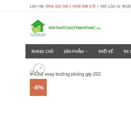
Skip
Liên Hệ:
0965 563 040
/
0908 848 578
|
Mở cửa từ: 8h00
to
content
TRANG CHỦ
SẢN PHẨM
THIẾT KẾ
THI
-6%