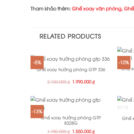
Tham khảo thêm:
Ghế xoay văn phòng
,
Ghế
RELATED PRODUCTS
+
+
-5%
-10%
Ghế x
Ghế xoay trưởng phòng GTP 336
2.100.000
₫
1.990.000
₫
+
+
-13%
Ghế xoay trưởng phòng GTP
Ghế x
8328G
1.780.000
₫
1.550.000
₫