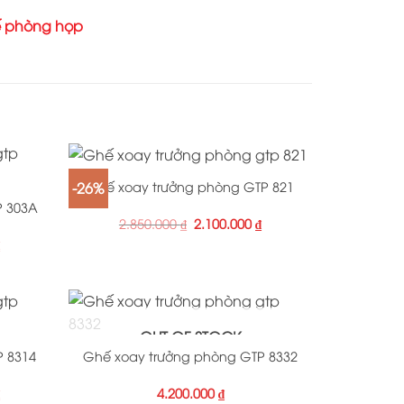
 phòng họp
+
-26%
Ghế xoay trưởng phòng GTP 821
P 303A
2.850.000
₫
2.100.000
₫
₫
+
OUT OF STOCK
P 8314
Ghế xoay trưởng phòng GTP 8332
₫
4.200.000
₫