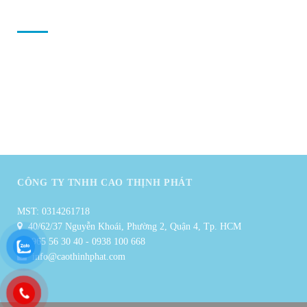
TÀI KHOẢN CỦA
TÔI
Tài khoản của tôi
Danh sách yêu thích
Đại lý
Khuyến mãi
CÔNG TY TNHH CAO THỊNH PHÁT
MST: 0314261718
40/62/37 Nguyễn Khoái, Phường 2, Quận 4, Tp. HCM
0965 56 30 40
-
0938 100 668
info@caothinhphat.com