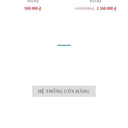
8321Q
8313Q
940.000
₫
1.910.000
₫
1.160.000
₫
ĐỊA CHỈ
Nội thất Cao Thịnh Phát xưởng sản xuất - bán lẻ sản phẩm đồ gỗ,
trang trí nội thất có hệ thống rộng khắp cả nước
Nơi hội tụ những KTS tài năng đam mê, yêu thích nghề thiết kế nội
thất và Thiết kế nội thất chung cư kiến tạo Ngôi nhà đẹp.
HỆ THỐNG CỬA HÀNG
TP. HCM: 40/62/37 Nguyễn Khoái, P. 2, Q. 4, Tp. HCM. Tel: 0965
56 30 40 / 0938 100 668