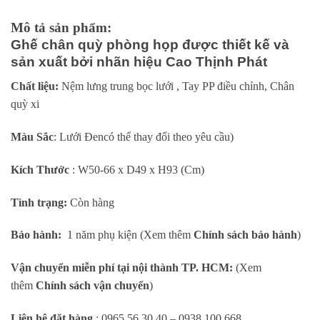
Mô tả sản phẩm:
Ghế chân quỳ phòng họp được thiết kế và
sản xuất bởi nhãn hiệu Cao Thịnh Phát
Chất liệu:
Nệm lưng trung bọc lưới , Tay PP điều chỉnh, Chân
quỳ xi
Màu Sắc
: Lưới Đencó thể thay đổi theo yêu cầu)
Kích Thước
: W50-66 x D49 x H93 (Cm)
Tình trạng:
Còn hàng
Bảo hành:
1 năm phụ kiện (Xem thêm
Chính sách bảo hành
)
Vận chuyển miễn phí tại nội thành TP. HCM:
(Xem
thêm
Chính sách vận chuyển
)
Liên hệ đặt hàng
: 0965 56 30 40 – 0938 100 668