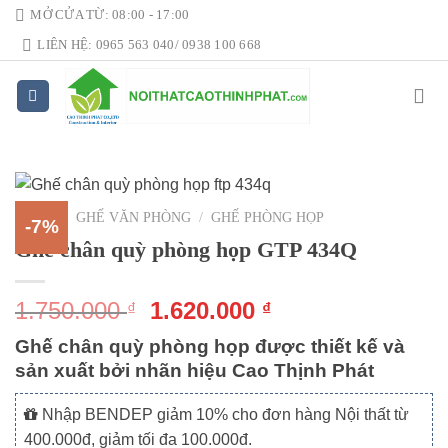
Skip
MỞ CỬA TỪ: 08:00 - 17:00
to
LIÊN HỆ: 0965 563 040/ 0938 100 668
content
HOME
/
GHẾ VĂN PHÒNG
/
GHẾ PHÒNG HỌP
-7%
Ghế chân quỳ phòng họp GTP 434Q
1.750.000
1.620.000
₫
₫
Ghế chân quỳ phòng họp được thiết kế và
sản xuất bởi nhãn hiệu Cao Thịnh Phát
Nhập BENDEP giảm 10% cho đơn hàng Nội thất từ
400.000đ, giảm tối đa 100.000đ.