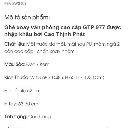
REVIEWS (0)
Mô tả sản phẩm
:
Ghế xoay văn phòng cao cấp GTP 977 được
nhập khẩu bởi Cao Thịnh Phát
Chất liệu:
Mặt trước da thật, mặt sau PU, mâm ngã 2
cần cao cấp , chân xoay nhôm
Màu Sắc
: Đen / Kem
Kích Thước
: W 53-68 x D48 x H74-117-123 (Cm)
H ngồi: 45-52 cm
H Tay: 63-70 cm
Tình trạng:
Còn hàng