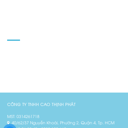
Chính sách bảo mật
TÀI KHOẢN CỦA TÔI
Tài khoản của tôi
Danh sách yêu thích
Đại lý
Khuyến mãi
CÔNG TY TNHH CAO THỊNH PHÁT
MST: 0314261718
40/62/37 Nguyễn Khoái, Phường 2, Quận 4, Tp. HCM