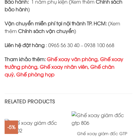
Bảo hành:
1 năm phụ kiện (Xem thêm
Chính sách
bảo hành
)
Vận chuyển miễn phí tại nội thành TP. HCM:
(Xem
thêm
Chính sách vận chuyển
)
Liên hệ đặt hàng
: 0965 56 30 40 – 0938 100 668
Tham khảo thêm:
Ghế xoay văn phòng
,
Ghế xoay
trưởng phòng
,
Ghế xoay nhân viên
,
Ghế chân
quỳ
,
Ghế phòng họp
RELATED PRODUCTS
-5%
Ghế xoay giám đốc GTP