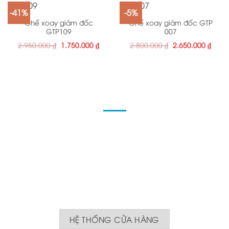
-41%
-5%
Ghế xoay giám đốc
Ghế xoay giám đốc GTP
GTP109
007
2.950.000
₫
1.750.000
₫
2.800.000
₫
2.650.000
₫
ĐỊA CHỈ
Nội thất Cao Thịnh Phát xưởng sản xuất - bán lẻ sản
phẩm đồ gỗ, trang trí nội thất có hệ thống rộng khắp
cả nước
Nơi hội tụ những KTS tài năng đam mê, yêu thích nghề
thiết kế nội thất và Thiết kế nội thất chung cư kiến tạo
Ngôi nhà đẹp.
HỆ THỐNG CỬA HÀNG