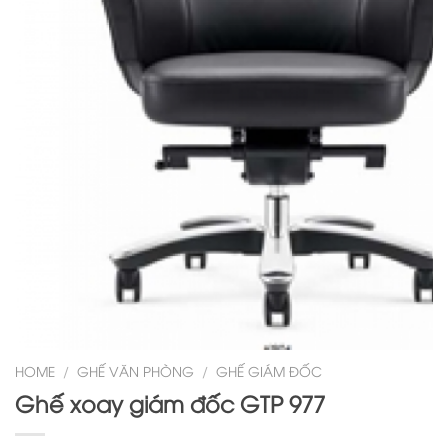
HOME
/
GHẾ VĂN PHÒNG
/
GHẾ GIÁM ĐỐC
Ghế xoay giám đốc GTP 977